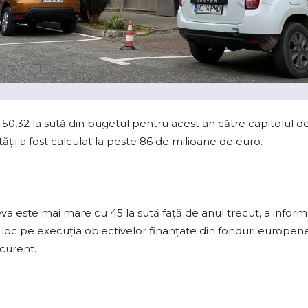
0,32 la sută din bugetul pentru acest an către capitolul de in
ăţii a fost calculat la peste 86 de milioane de euro.
a este mai mare cu 45 la sută faţă de anul trecut, a informa
 loc pe execuţia obiectivelor finanţate din fonduri europene
 curent.