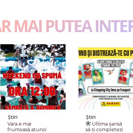
AR MAI PUTEA INTE
Știri
Știri
Vara e mai
Ultima șansă
frumoasă atunci
să-ți completezi