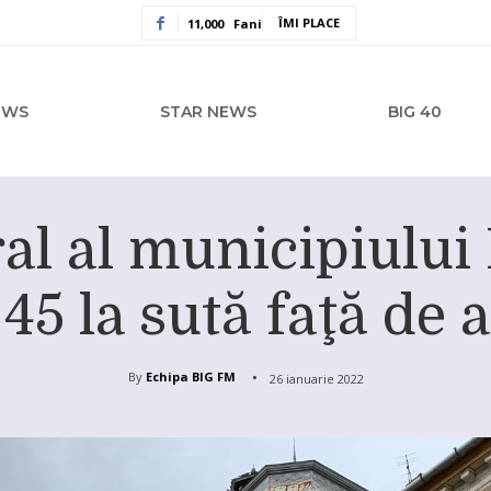
ÎMI PLACE
11,000
Fani
EWS
STAR NEWS
BIG 40
al al municipiului
45 la sută faţă de 
By
Echipa BIG FM
26 ianuarie 2022