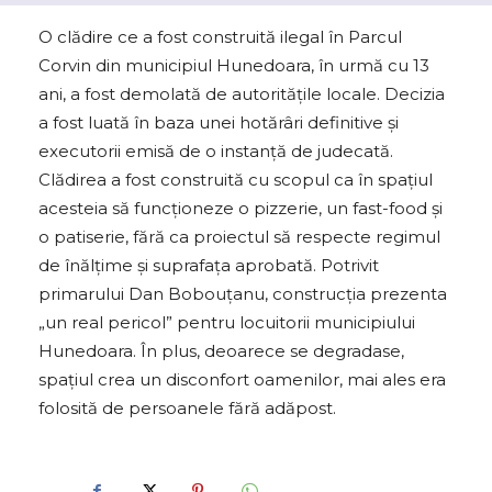
O clădire ce a fost construită ilegal în Parcul
Corvin din municipiul Hunedoara, în urmă cu 13
ani, a fost demolată de autorităţile locale. Decizia
a fost luată în baza unei hotărâri definitive şi
executorii emisă de o instanţă de judecată.
Clădirea a fost construită cu scopul ca în spaţiul
acesteia să funcţioneze o pizzerie, un fast-food şi
o patiserie, fără ca proiectul să respecte regimul
de înălţime şi suprafaţa aprobată. Potrivit
primarului Dan Bobouţanu, construcția prezenta
„un real pericol” pentru locuitorii municipiului
Hunedoara. În plus, deoarece se degradase,
spaţiul crea un disconfort oamenilor, mai ales era
folosită de persoanele fără adăpost.