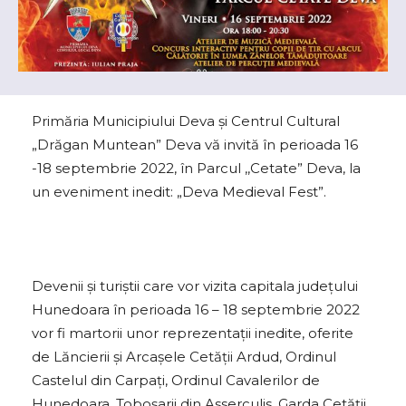
Primăria Municipiului Deva şi Centrul Cultural
„Drăgan Muntean” Deva vă invită în perioada 16
-18 septembrie 2022, în Parcul ,,Cetate” Deva, la
un eveniment inedit: „Deva Medieval Fest”.
Devenii şi turiştii care vor vizita capitala judeţului
Hunedoara în perioada 16 – 18 septembrie 2022
vor fi martorii unor reprezentații inedite, oferite
de Lăncierii și Arcașele Cetății Ardud, Ordinul
Castelul din Carpați, Ordinul Cavalerilor de
Hunedoara, Toboșarii din Asserculis, Garda Cetății