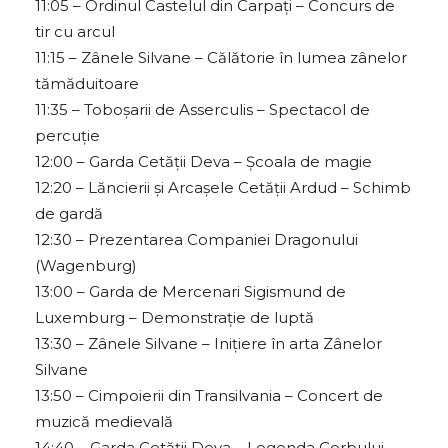
11:05 – Ordinul Castelul din Carpați – Concurs de
tir cu arcul
11:15 – Zânele Silvane – Călătorie în lumea zânelor
tămăduitoare
11:35 – Toboșarii de Asserculis – Spectacol de
percuție
12:00 – Garda Cetății Deva – Școala de magie
12:20 – Lăncierii și Arcașele Cetății Ardud – Schimb
de gardă
12:30 – Prezentarea Companiei Dragonului
(Wagenburg)
13:00 – Garda de Mercenari Sigismund de
Luxemburg – Demonstrație de luptă
13:30 – Zânele Silvane – Inițiere în arta Zânelor
Silvane
13:50 – Cimpoierii din Transilvania – Concert de
muzică medievală
14:40 – Garda Cetății Deva – Legenda Corbului