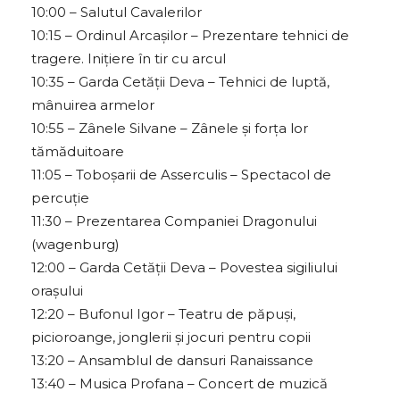
10:00 – Salutul Cavalerilor
10:15 – Ordinul Arcașilor – Prezentare tehnici de
tragere. Inițiere în tir cu arcul
10:35 – Garda Cetății Deva – Tehnici de luptă,
mânuirea armelor
10:55 – Zânele Silvane – Zânele și forța lor
tămăduitoare
11:05 – Toboșarii de Asserculis – Spectacol de
percuție
11:30 – Prezentarea Companiei Dragonului
(wagenburg)
12:00 – Garda Cetății Deva – Povestea sigiliului
orașului
12:20 – Bufonul Igor – Teatru de păpuși,
picioroange, jonglerii și jocuri pentru copii
13:20 – Ansamblul de dansuri Ranaissance
13:40 – Musica Profana – Concert de muzică