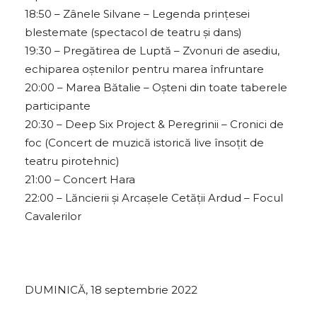
18:50 – Zânele Silvane – Legenda prințesei
blestemate (spectacol de teatru și dans)
19:30 – Pregătirea de Luptă – Zvonuri de asediu,
echiparea oștenilor pentru marea înfruntare
20:00 – Marea Bătalie – Oșteni din toate taberele
participante
20:30 – Deep Six Project & Peregrinii – Cronici de
foc (Concert de muzică istorică live însoțit de
teatru pirotehnic)
21:00 – Concert Hara
22:00 – Lăncierii și Arcașele Cetății Ardud – Focul
Cavalerilor
DUMINICĂ, 18 septembrie 2022