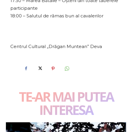
17:30 – Marea Bătalie – Oșteni din toate taberele
participante
18:00 – Salutul de rămas bun al cavalerilor
Centrul Cultural „Drăgan Muntean” Deva
TE-AR MAI PUTEA
INTERESA