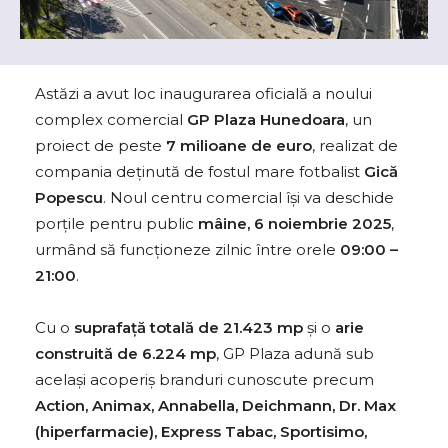
Astăzi a avut loc inaugurarea oficială a noului
complex comercial
GP Plaza Hunedoara
, un
proiect de peste
7 milioane de euro
, realizat de
compania deținută de fostul mare fotbalist
Gică
Popescu
. Noul centru comercial își va deschide
porțile pentru public
mâine, 6 noiembrie 2025
,
urmând să funcționeze zilnic între orele
09:00 –
21:00
.
Cu o
suprafață totală de 21.423 mp
și o
arie
construită de 6.224 mp
, GP Plaza adună sub
același acoperiș branduri cunoscute precum
Action, Animax, Annabella, Deichmann, Dr. Max
(hiperfarmacie), Express Tabac, Sportisimo,