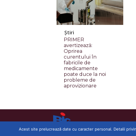
Știri
PRIMER
avertizează:
Oprirea
curentului în
fabricile de
medicamente
poate duce la noi
probleme de
aprovizionare
Acest site prelucrează date cu caracter personal. Detalii privi