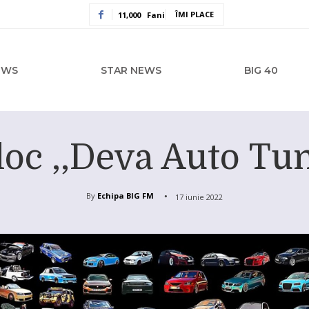
ÎMI PLACE
11,000
Fani
EWS
STAR NEWS
BIG 40
loc ,,Deva Auto T
By
Echipa BIG FM
17 iunie 2022