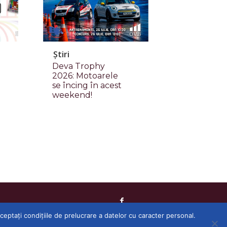
Știri
Deva Trophy
2026: Motoarele
se încing în acest
weekend!
acceptați condițiile de prelucrare a datelor cu caracter personal.