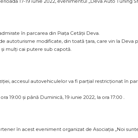
perioada 17-19 iunie 2022, evenimentul ,,Deva Auto Tuning 
admirate în parcarea din Piața Cetății Deva.
e autoturisme modificate, din toată ţara, care vin la Deva 
 şi mulţi cai putere sub capotă.
iei, accesul autovehiculelor va fi parțial restricționat în pa
 ora 19:00 și până Duminică, 19 iunie 2022, la ora 17:00 .
artener în acest eveniment organizat de Asociația ,,Noi sun