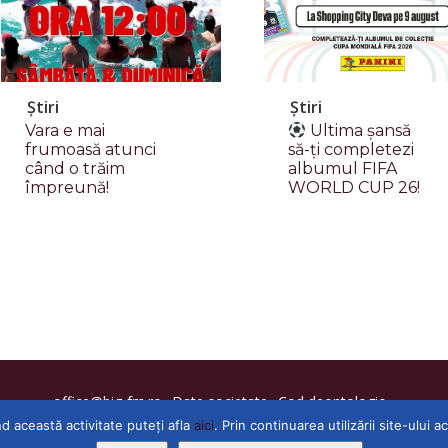
Știri
Știri
Vara e mai
Ultima șansă
frumoasă atunci
să-ți completezi
când o trăim
albumul FIFA
împreună!
WORLD CUP 26!
office@big-fm.ro
Date societate
Cod deontologic
nd această activitate puteți afla
aici
. Prin continuarea utilizării site-ului 
Confidențialitate
Termeni și condiții
CNA
Contact