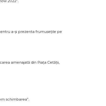
Show 2022”.
pentru a-şi prezenta frumuseţile pe
rcarea amenajată din Piața Cetății,
tem schimbarea”.