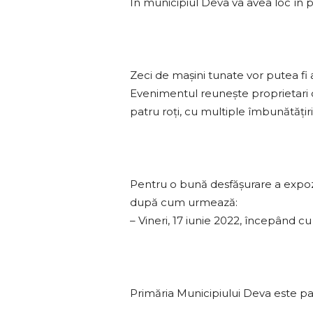
În municipiul Deva va avea loc în 
Zeci de mașini tunate vor putea fi 
Evenimentul reuneşte proprietari d
patru roţi, cu multiple îmbunătăţiri
Pentru o bună desfășurare a expoziț
după cum urmează:
– Vineri, 17 iunie 2022, începând cu
Primăria Municipiului Deva este p