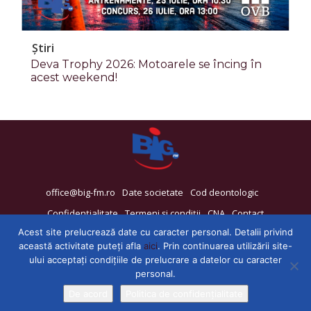
Știri
Deva Trophy 2026: Motoarele se încing în
acest weekend!
office@big-fm.ro
Date societate
Cod deontologic
Confidențialitate
Termeni și condiții
CNA
Contact
Acest site prelucrează date cu caracter personal. Detalii privind
această activitate puteți afla
aici
. Prin continuarea utilizării site-
ului acceptați condițiile de prelucrare a datelor cu caracter
personal.
De acord
Politica de confidențialitate
© 2025 - BIG FM Deva - 92,6 FM si Hunedoara - 88,9 FM