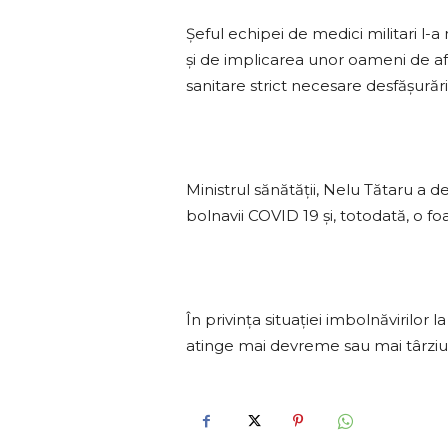
Şeful echipei de medici militari l-a
şi de implicarea unor oameni de afa
sanitare strict necesare desfăşurări
Ministrul sănătăţii, Nelu Tătaru a 
bolnavii COVID 19 şi, totodată, o f
În privinţa situaţiei imbolnăvirilo
atinge mai devreme sau mai târziu,