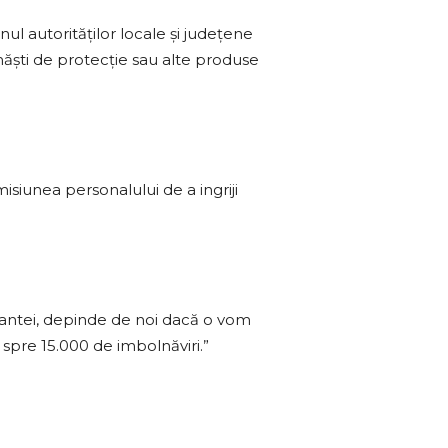
nul autorităţilor locale şi judeţene
 măşti de protecţie sau alte produse
isiunea personalului de a ingriji
l pantei, depinde de noi dacă o vom
spre 15.000 de imbolnăviri.”