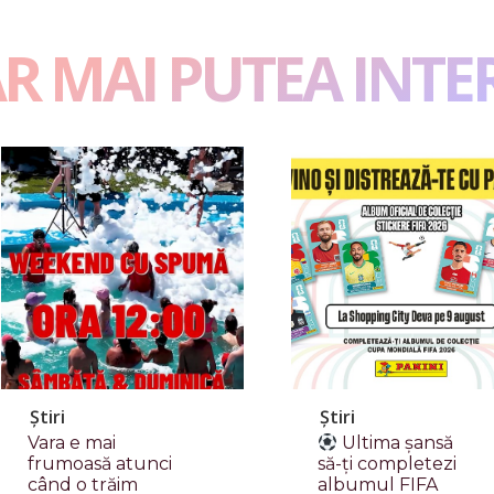
AR MAI PUTEA INTE
Știri
Știri
Vara e mai
Ultima șansă
frumoasă atunci
să-ți completezi
când o trăim
albumul FIFA