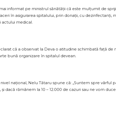
 mai informat pe ministrul sănătăţii că este mulţumit de spriji
ceri în asigurarea spitalului, prin donaţii, cu dezinfectanţi,
i actului medical.
declarat că a observat la Deva o atitudine schimbată faţă de m
oarte bună organizare în spitalul devean.
r la nivel naţional, Nelu Tătaru spune că: „Suntem spre vârfu
 şi dacă rămânem la 10 – 12.000 de cazuri sau ne vom duce 