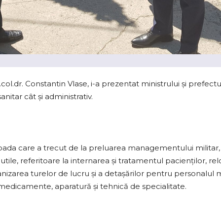
.col.dr. Constantin Vlase, i-a prezentat ministrului şi prefectu
itar cât şi administrativ.
erioada care a trecut de la preluarea managementului militar, 
tile, referitoare la internarea şi tratamentul pacienţilor, re
anizarea turelor de lucru şi a detaşărilor pentru personalul m
 medicamente, aparatură şi tehnică de specialitate.