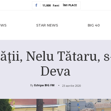
ÎMI PLACE
11,000
Fani
EWS
STAR NEWS
BIG 40
ţii, Nelu Tătaru, s-
Deva
By
Echipa BIG FM
23 aprilie 2020