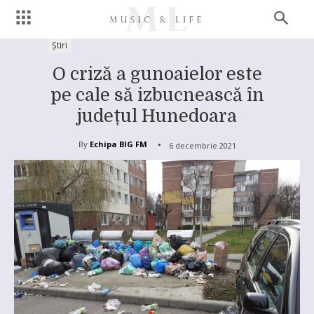
Știri
O criză a gunoaielor este
pe cale să izbucnească în
județul Hunedoara
By
Echipa BIG FM
6 decembrie 2021