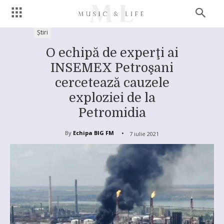
Știri
O echipă de experţi ai
INSEMEX Petroşani
cercetează cauzele
exploziei de la
Petromidia
By
Echipa BIG FM
7 iulie 2021