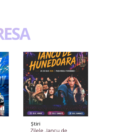
RESA
Știri
Zilele „Iancu de