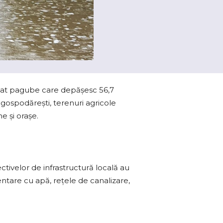
ocat pagube care depăşesc 56,7
e gospodăreşti, terenuri agricole
e și orașe.
ectivelor de infrastructură locală au
entare cu apă, rețele de canalizare,