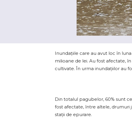
Inundaţiile care au avut loc în lu
milioane de lei. Au fost afectate, î
cultivate. În urma inundațiilor au
Din totalul pagubelor, 60% sunt cele
fost afectate, între altele, drumur
stații de epurare.