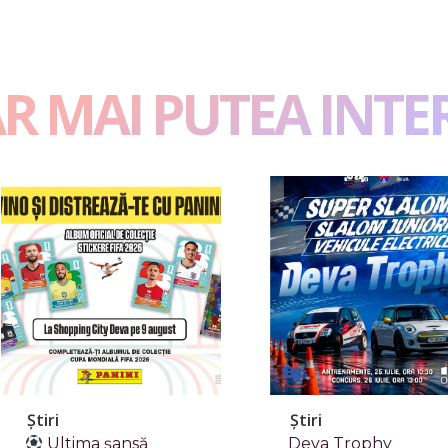
AR MAI PUTEA INTE
Știri
Știri
Ultima șansă
Deva Trophy