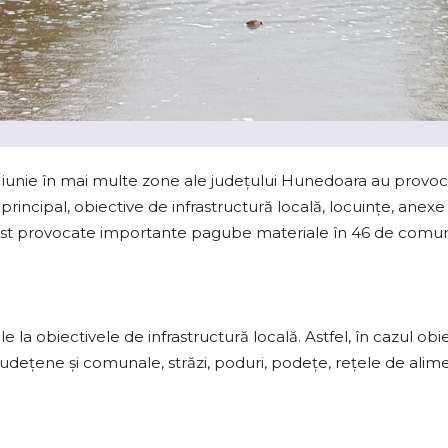
na iunie în mai multe zone ale judeţului Hunedoara au prov
n principal, obiective de infrastructură locală, locuinţe, anex
 fost provocate importante pagube materiale în 46 de comun
 la obiectivele de infrastructură locală. Astfel, în cazul obi
i județene şi comunale, străzi, poduri, podețe, rețele de alim