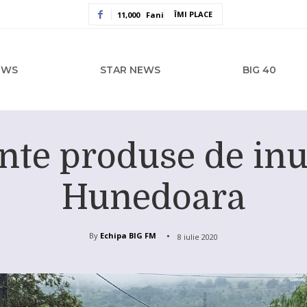
ÎMI PLACE
11,000
Fani
EWS
STAR NEWS
BIG 40
te produse de inun
Hunedoara
By
Echipa BIG FM
8 iulie 2020