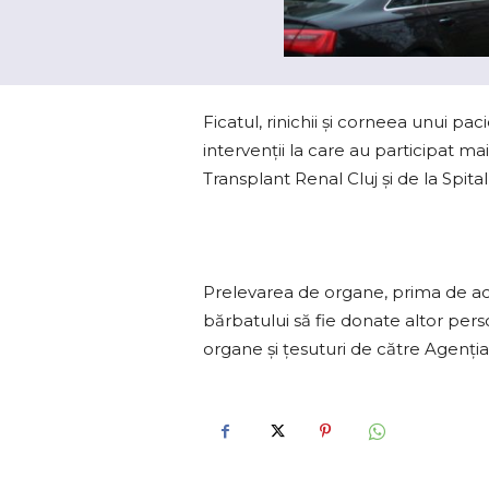
Ficatul, rinichii şi corneea unui p
intervenţii la care au participat ma
Transplant Renal Cluj şi de la Spit
Prelevarea de organe, prima de ace
bărbatului să fie donate altor pers
organe şi ţesuturi de către Agenţia