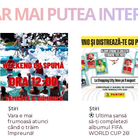
AR MAI PUTEA INTE
Știri
Știri
Vara e mai
Ultima șansă
frumoasă atunci
să-ți completezi
când o trăim
albumul FIFA
împreună!
WORLD CUP 26!