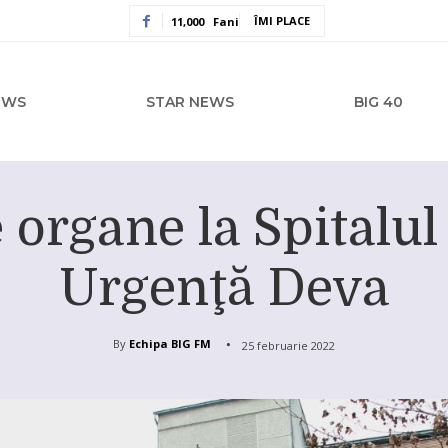
ÎMI PLACE
11,000
Fani
EWS
STAR NEWS
BIG 40
 organe la Spitalu
Urgenţă Deva
By
Echipa BIG FM
25 februarie 2022