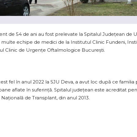
acient de 54 de ani au fost prelevate la Spitalul Judeţean de
i multe echipe de medici de la Institutul Clinic Fundeni, Insti
alul Clinic de Urgenţe Oftalmologice Bucureşti.
st fel în anul 2022 la SJU Deva, a avut loc după ce familia
oane aflate în suferinţă. Spitalul județean este acreditat pe
 Naţională de Transplant, din anul 2013.