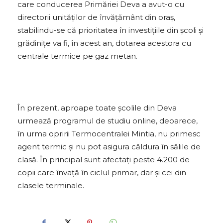
care conducerea Primăriei Deva a avut-o cu
directorii unităţilor de învăţământ din oraş,
stabilindu-se că prioritatea în investiţiile din şcoli şi
grădiniţe va fi, în acest an, dotarea acestora cu
centrale termice pe gaz metan.
În prezent, aproape toate şcolile din Deva
urmează programul de studiu online, deoarece,
în urma opririi Termocentralei Mintia, nu primesc
agent termic şi nu pot asigura căldura în sălile de
clasă. În principal sunt afectaţi peste 4.200 de
copii care învaţă în ciclul primar, dar şi cei din
clasele terminale.