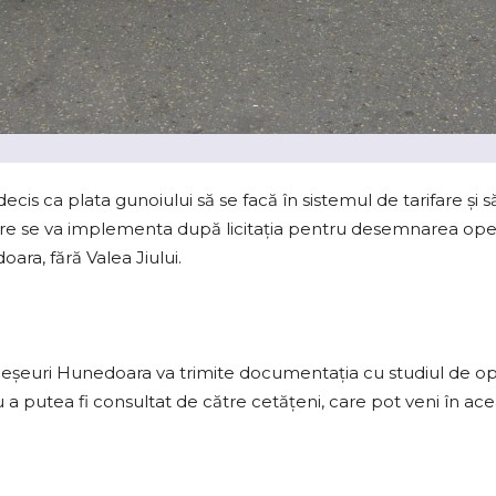
cis ca plata gunoiului să se facă în sistemul de tarifare şi s
are se va implementa după licitaţia pentru desemnarea oper
ara, fără Valea Jiului.
Deșeuri Hunedoara va trimite documentația cu studiul de opor
 a putea fi consultat de către cetățeni, care pot veni în ac