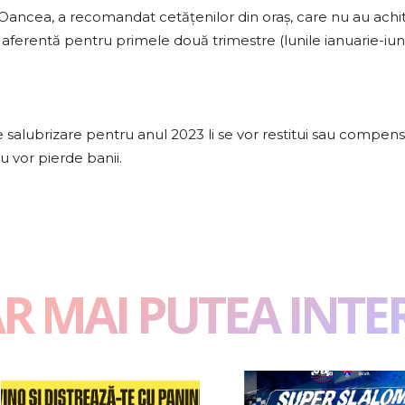
 Oancea, a recomandat cetățenilor din oraş, care nu au achit
aferentă pentru primele două trimestre (lunile ianuarie-iuni
de salubrizare pentru anul 2023 li se vor restitui sau compe
nu vor pierde banii.
AR MAI PUTEA INTE