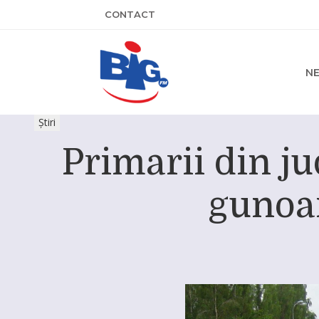
CONTACT
N
Știri
Primarii din j
gunoai