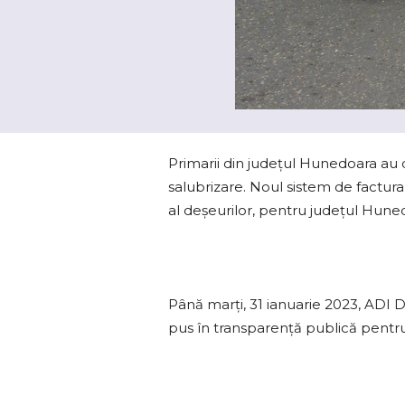
Primarii din judeţul Hunedoara au de
salubrizare. Noul sistem de factur
al deşeurilor, pentru judeţul Hunedo
Până marți, 31 ianuarie 2023, ADI 
pus în transparență publică pentru