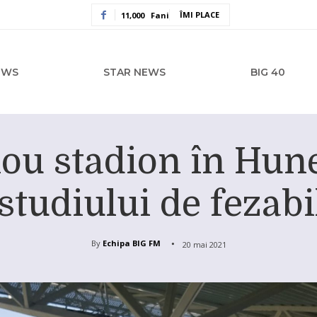
ÎMI PLACE
11,000
Fani
EWS
STAR NEWS
BIG 40
nou stadion în Hun
studiului de fezabi
By
Echipa BIG FM
20 mai 2021