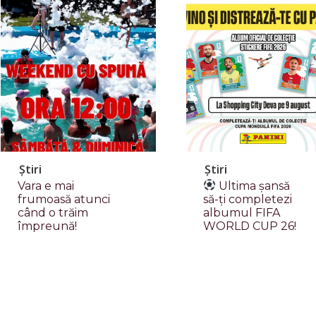
Știri
Știri
Vara e mai
Ultima șansă
frumoasă atunci
să-ți completezi
când o trăim
albumul FIFA
împreună!
WORLD CUP 26!