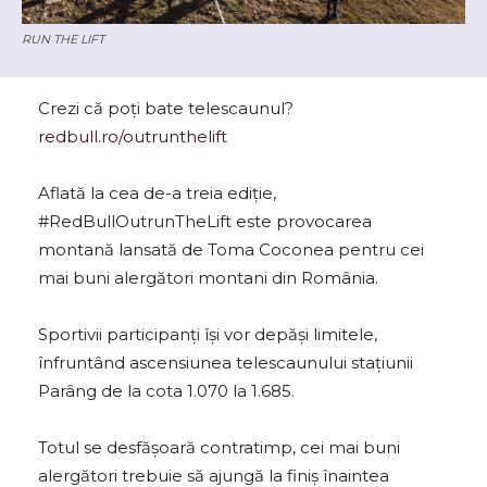
RUN THE LIFT
Crezi că poți bate telescaunul?
redbull.ro/outrunthelift
Aflată la cea de-a treia ediție,
#RedBullOutrunTheLift este provocarea
montană lansată de Toma Coconea pentru cei
mai buni alergători montani din România.
Sportivii participanți își vor depăși limitele,
înfruntând ascensiunea telescaunului stațiunii
Parâng de la cota 1.070 la 1.685.
Totul se desfășoară contratimp, cei mai buni
alergători trebuie să ajungă la finiș înaintea