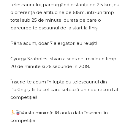
telescaunului, parcurgând distanța de 2,5 km, cu
o diferență de altitudine de 615m, într-un timp
total sub 25 de minute, durata pe care o
parcurge telescaunul de la start la finiș.
Până acum, doar 7 alergători au reușit!
Gyorgy Szabolcs Istvan a scos cel mai bun timp –
20 de minute și 26 secunde în 2018.
Înscrie-te acum în lupta cu telescaunul din
Parâng și fii tu cel care setează un nou record al
competiției!
Vârsta minimă: 18 ani la data înscrierii în
competiție