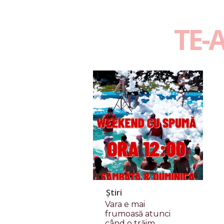
TE-
Știri
Vara e mai
frumoasă atunci
când o trăim