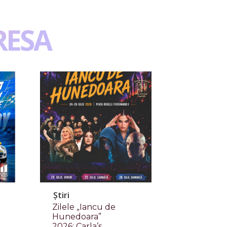
RESA
Știri
Zilele „Iancu de
Hunedoara”
2026: Carla’s