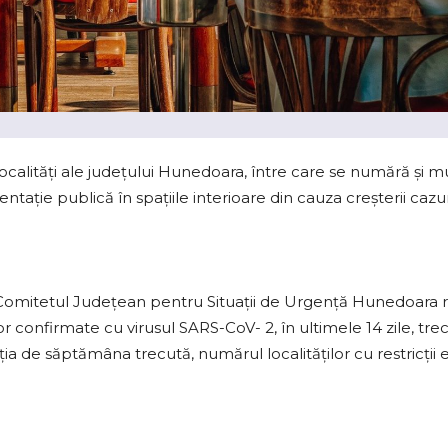
ocalităţi ale judeţului Hunedoara, între care se numără şi mun
entaţie publică în spaţiile interioare din cauza creşterii caz
Comitetul Județean pentru Situații de Urgență Hunedoara restr
 confirmate cu virusul SARS-CoV- 2, în ultimele 14 zile, trec
ţia de săptămâna trecută, numărul localităţilor cu restricţii 