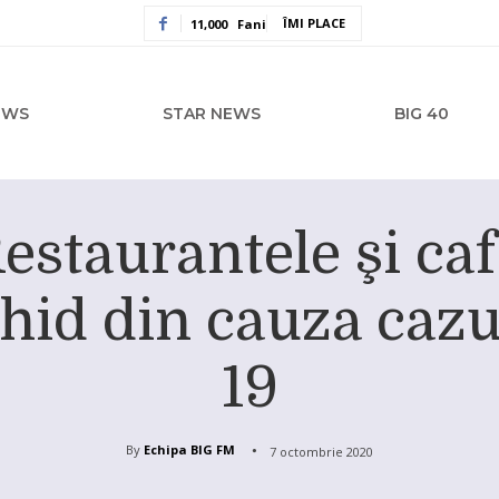
ÎMI PLACE
11,000
Fani
EWS
STAR NEWS
BIG 40
staurantele şi caf
închid din cauza caz
19
By
Echipa BIG FM
7 octombrie 2020