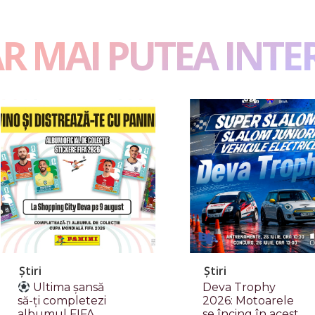
AR MAI PUTEA INTE
Știri
Știri
Ultima șansă
Deva Trophy
să-ți completezi
2026: Motoarele
albumul FIFA
se încing în acest