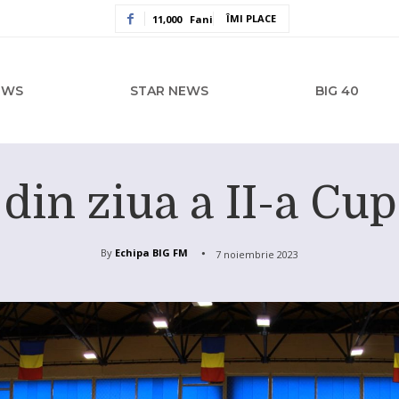
ÎMI PLACE
11,000
Fani
EWS
STAR NEWS
BIG 40
 din ziua a II-a Cu
By
Echipa BIG FM
7 noiembrie 2023