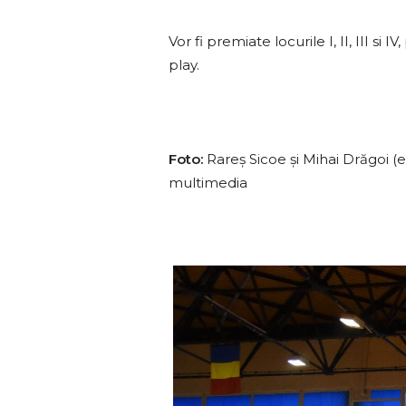
Vor fi premiate locurile I, II, III s
play.
Foto:
Rareș
Sicoe
și
Mihai
Drăgoi
(e
multimedia