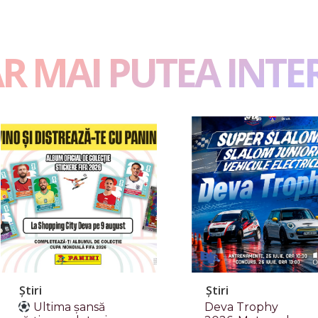
AR MAI PUTEA INTE
Știri
Știri
Ultima șansă
Deva Trophy