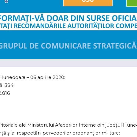
 Hunedoara – 06 aprilie 2020:
ă: 384
2.816
teritoriale ale Ministerului Afacerilor Interne din judeţul H
nţă şi al respectării pervederilor ordonanţlor militare: