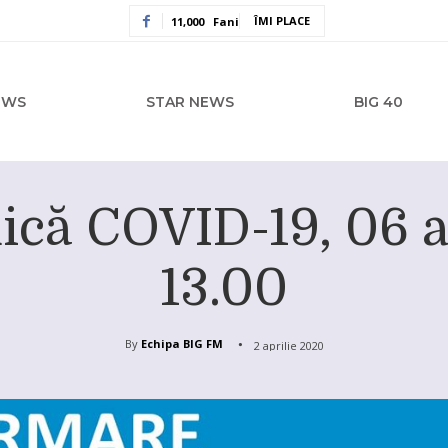
ÎMI PLACE
11,000
Fani
EWS
STAR NEWS
BIG 40
ică COVID-19, 06 a
13.00
By
Echipa BIG FM
2 aprilie 2020