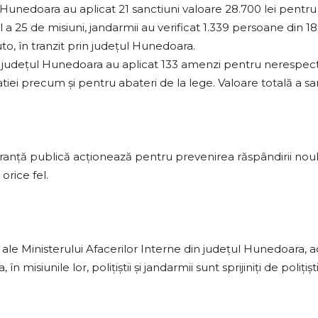
 Hunedoara au aplicat 21 sanctiuni valoare 28.700 lei pentr
a 25 de misiuni, jandarmii au verificat 1.339 persoane din 18 l
to, în tranzit prin judeţul Hunedoara.
 din judeţul Hunedoara au aplicat 133 amenzi pentru nerespec
latiei precum şi pentru abateri de la lege. Valoare totală a sa
ranță publică acționează pentru prevenirea răspândirii noulu
orice fel.
 ale Ministerului Afacerilor Interne din judeţul Hunedoara, a
siunile lor, polițiștii şi jandarmii sunt sprijiniți de polițiști 