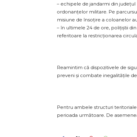
– echipele de jandarmi din judeţul
ordonanţelor militare. Pe parcursul 
misiune de însoţire a coloanelor au
– în ultimele 24 de ore, poliţiştii
referitoare la restricţionarea circu
Reamintim că dispozitivele de sigu
preveni și combate inegalitățile de 
Pentru ambele structuri teritoriale
perioada următoare. De asemenea, în mi