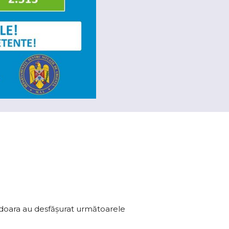
unedoara au desfăşurat următoarele