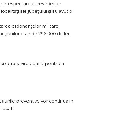
u nerespectarea prevederilor
ocalităţi ale judeţului şi au avut o
tarea ordonanţelor militare,
ncţiunilor este de 296.000 de lei.
i coronavirus, dar și pentru a
cțiunile preventive vor continua in
locali.