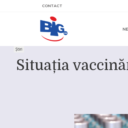
CONTACT
N
Știri
Situația vaccină