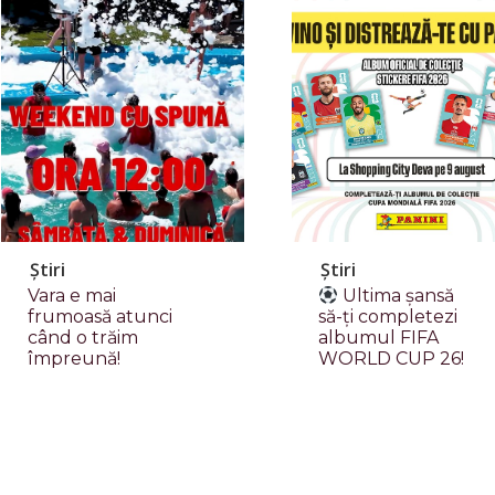
Știri
Știri
Vara e mai
Ultima șansă
frumoasă atunci
să-ți completezi
când o trăim
albumul FIFA
împreună!
WORLD CUP 26!