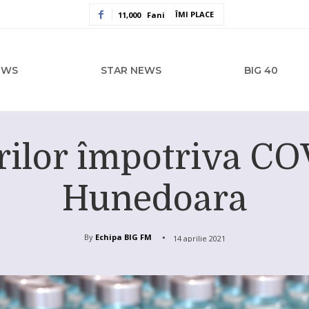
ÎMI PLACE
11,000
Fani
EWS
STAR NEWS
BIG 40
rilor împotriva CO
Hunedoara
By
Echipa BIG FM
14 aprilie 2021