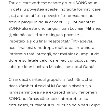
Toți cei care vorbesc despre grupul SONG spun
în detaliu povestea acestei îndrăgite formații care
„ (…) are tot atâtea povești câte persoane i-au
trecut pragul în două decenii. (…) Dar părintele
SONG-ului este unul singur, Ioan Luchian Mihalea,
și, din păcate, el are o singură poveste …
irepetabilă și cu final neașteptat.” Într-adevăr,
acel final trist și nedrept, mult prea timpuriu, a
întristat o țară întreagă, dar mai ales a umplut de
durere sufletele celor care l-au cunoscut și l-au
iubit pe Ioan Luchian Mihalea, neuitatul Oanță.
Chiar dacă cântecul grupului a fost frânt, chiar
dacă zâmbetul cald al lui Oanță a dispărut, a
rămas amintirea vie a extraordinarului fenomen
SONG, au rămas cântecele interpretate cu
entuziasm, cu talent și cu bucuria de a dărui clipe