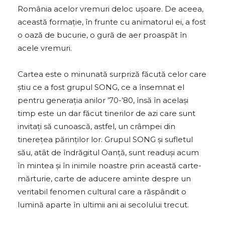
România acelor vremuri deloc ușoare. De aceea,
această formație, în frunte cu animatorul ei, a fost
o oază de bucurie, o gură de aer proaspăt în
acele vremuri.
Cartea este o minunată surpriză făcută celor care
știu ce a fost grupul SONG, ce a însemnat el
pentru generația anilor ’70-’80, însă în același
timp este un dar făcut tinerilor de azi care sunt
invitați să cunoască, astfel, un crâmpei din
tinerețea părinților lor. Grupul SONG și sufletul
său, atât de îndrăgitul Oanță, sunt readuși acum
în mintea și în inimile noastre prin această carte-
mărturie, carte de aducere aminte despre un
veritabil fenomen cultural care a răspândit o
lumină aparte în ultimii ani ai secolului trecut.