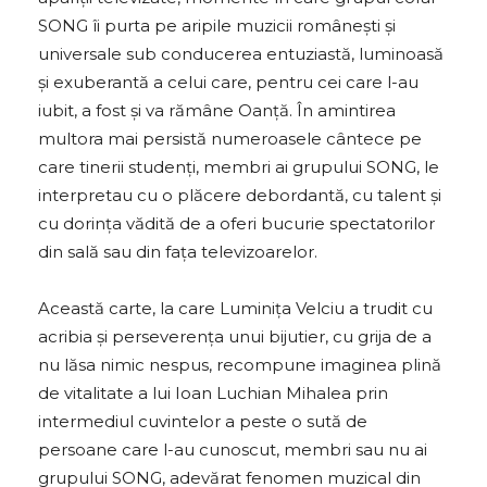
SONG îi purta pe aripile muzicii românești și
universale sub conducerea entuziastă, luminoasă
și exuberantă a celui care, pentru cei care l-au
iubit, a fost și va rămâne Oanță. În amintirea
multora mai persistă numeroasele cântece pe
care tinerii studenți, membri ai grupului SONG, le
interpretau cu o plăcere debordantă, cu talent și
cu dorința vădită de a oferi bucurie spectatorilor
din sală sau din fața televizoarelor.
Această carte, la care Luminița Velciu a trudit cu
acribia și perseverența unui bijutier, cu grija de a
nu lăsa nimic nespus, recompune imaginea plină
de vitalitate a lui Ioan Luchian Mihalea prin
intermediul cuvintelor a peste o sută de
persoane care l-au cunoscut, membri sau nu ai
grupului SONG, adevărat fenomen muzical din