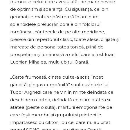
frumoase celor care aveau atât de mare nevoie
de optimism și speranță. Cu siguranță, cei din
generațiile mature păstrează în amintire
splendidele prelucrări corale din folclorul
românesc, cântecele de pe alte meridiane,
piesele din repertoriul clasic, toate alese, dirijate și
marcate de personalitatea tonică, plină de
prospețime și luminoasă a celui care a fost Ioan
Luchian Mihalea, mult iubitul Oanță.
„Carte frumoasă, cinste cui te-a scris, Încet
gândită, gingaș cumpănită” sunt cuvintele lui
Tudor Arghezi care ne vin în minte deîndată ce
deschidem cartea, deîndată ce citim atâtea și
atâtea (peste o sută), mărturii emoționante pe
care foști membri ai grupului și prieteni le
împărtășesc cu cititorii, cu cei care nu au uitat
grupul SONG, care nu l-au uitat pe Oanță.