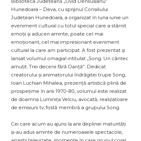
Biblioteca Județeană „Ovid Densusianu”
Hunedoara – Deva, cu sprijinul Consiliului
Județean Hunedoara, a organizat în luna iunie un
eveniment cultural cu totul special care a stârnit
emoții și aduceri aminte, poate cel mai
emoționant, cel mai impresionant eveniment
cultural la care am participat. A fost prezentat și
lansat volumul omagial intitulat „Song. Un cântec
amuțit. Trei decenii fără Oanță”. Dedicat
creatorului și animatorului îndrăgitei trupe Song,
Ioan Luchian Mihalea, prezență artistică plină de
prospețime în anii 1970-80, volumul este realizat
de doamna Luminița Velciu, avocată, realizatoare
de emisiuni tv, fostă membră a grupului Song.
Cei care acum au ajuns la anii deplinei maturități
și-au adus aminte de numeroasele spectacole,
apariții televizate, momente în care grupul coral