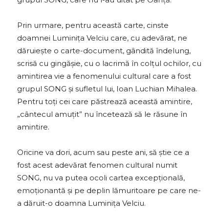
Prin urmare, pentru această carte, cinste
doamnei Luminița Velciu care, cu adevărat, ne
dăruiește o carte-document, gândită îndelung,
scrisă cu gingășie, cu o lacrimă în colțul ochilor, cu
amintirea vie a fenomenului cultural care a fost
grupul SONG și sufletul lui, Ioan Luchian Mihalea.
Pentru toți cei care păstrează această amintire,
„cântecul amuțit” nu încetează să le răsune în
amintire.
Oricine va dori, acum sau peste ani, să știe ce a
fost acest adevărat fenomen cultural numit
SONG, nu va putea ocoli cartea excepțională,
emoționantă și pe deplin lămuritoare pe care ne-
a dăruit-o doamna Luminița Velciu.