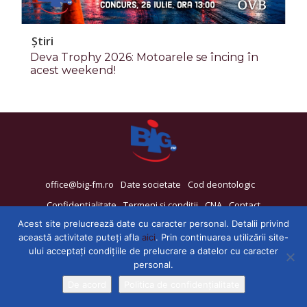
Știri
Deva Trophy 2026: Motoarele se încing în
acest weekend!
office@big-fm.ro
Date societate
Cod deontologic
Confidențialitate
Termeni și condiții
CNA
Contact
Acest site prelucrează date cu caracter personal. Detalii privind
această activitate puteți afla
aici
. Prin continuarea utilizării site-
ului acceptați condițiile de prelucrare a datelor cu caracter
personal.
De acord
Politica de confidențialitate
© 2025 - BIG FM Deva - 92,6 FM si Hunedoara - 88,9 FM