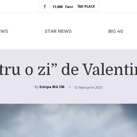
ÎMI PLACE
11,000
Fani
EWS
STAR NEWS
BIG 40
ntru o zi” de Valent
By
Echipa BIG FM
12 februarie 2025