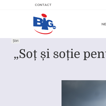
CONTACT
N
Știri
„Soț și soție pe