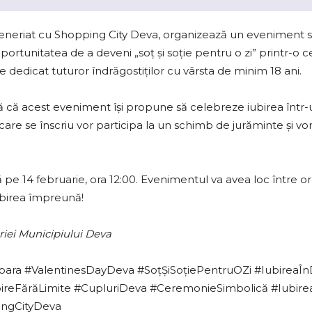
teneriat cu Shopping City Deva, organizează un eveniment sp
oportunitatea de a deveni „soț și soție pentru o zi” printr-
te dedicat tuturor îndrăgostiților cu vârsta de minim 18 ani.
ă că acest eveniment își propune să celebreze iubirea într-u
care se înscriu vor participa la un schimb de jurăminte și vor
 pe 14 februarie, ora 12:00. Evenimentul va avea loc între ore
birea împreună!
iei Municipiului Deva
ara #ValentinesDayDeva #SoțȘiSoțiePentruOZi #IubireaÎ
reFărăLimite #CupluriDeva #CeremonieSimbolică #Iubire
ingCityDeva