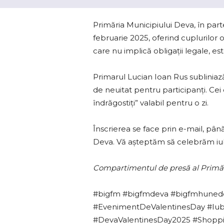
Primăria Municipiului Deva, în par
februarie 2025, oferind cuplurilor 
care nu implică obligații legale, es
Primarul Lucian Ioan Rus subliniaz
de neuitat pentru participanți. Cei 
îndrăgostiți” valabil pentru o zi.
Înscrierea se face prin e-mail, până
Deva. Vă așteptăm să celebrăm iu
Compartimentul de presă al Primăr
#bigfm #bigfmdeva #bigfmhunedo
#EvenimentDeValentinesDay #Iubi
#DevaValentinesDay2025 #Shopp