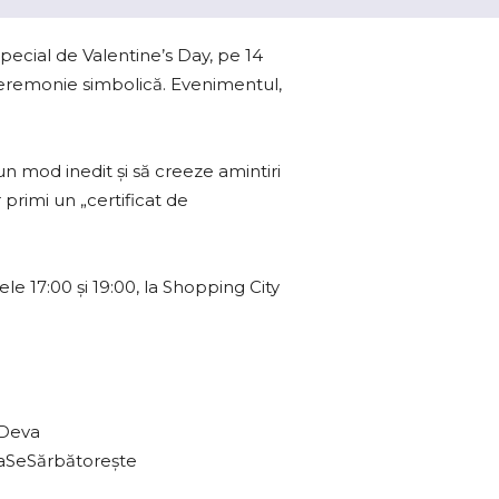
ecial de Valentine’s Day, pe 14
o ceremonie simbolică. Evenimentul,
n mod inedit și să creeze amintiri
 primi un „certificat de
le 17:00 și 19:00, la Shopping City
nDeva
aSeSărbătorește