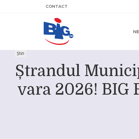
CONTACT
N
Știri
Ștrandul Municip
vara 2026! BIG F