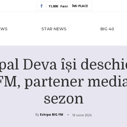
ÎMI PLACE
11,000
Fani
EWS
STAR NEWS
BIG 40
al Deva își deschi
M, partener media 
sezon
By
Echipa BIG FM
18 iunie 2026