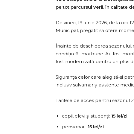
pe tot parcursul verii, în calitate
De vineri, 19 iunie 2026, de la ora 1
Municipal, pregătit să ofere moment
Înainte de deschiderea sezonului, co
condiții cât mai bune. Au fost monta
fost modernizată pentru un plus d
Siguranța celor care aleg să-și pet
inclusiv salvamar și asistente medic
Tarifele de acces pentru sezonul 2
copii, elevi și studenți:
15 lei/zi
pensionari:
15 lei/zi