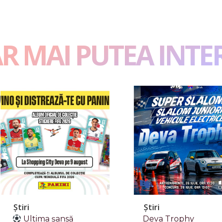
AR MAI PUTEA INTE
Știri
Știri
Ultima șansă
Deva Trophy