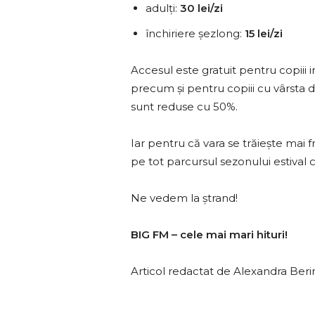
adulți:
30 lei/zi
închiriere șezlong:
15 lei/zi
Accesul este gratuit pentru copiii in
precum și pentru copiii cu vârsta d
sunt reduse cu 50%.
Iar pentru că vara se trăiește mai 
pe tot parcursul sezonului estiva
Ne vedem la ștrand!
BIG FM – cele mai mari hituri!
Articol redactat de Alexandra Beri