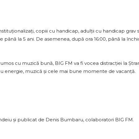
stituționalizați, copiii cu handicap, adulții cu handicap grav s
e până la 5 ani. De asemenea, după ora 16:00, până la închide
frumos cu muzică bună, BIG FM va fi vocea distracției la Ștr
l cu energie, muzică și cele mai bune momente de vacanță.
ndeiu și publicat de Denis Bumbaru, colaboratori BIG FM.