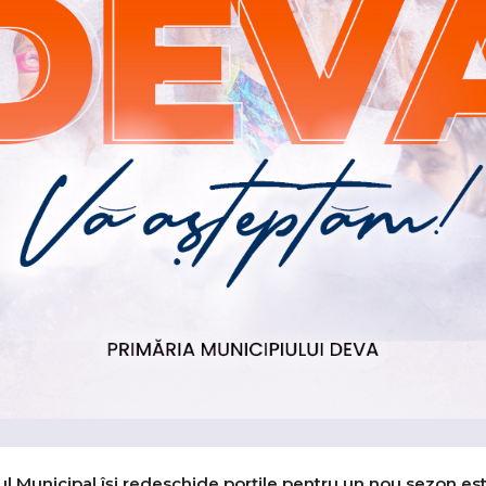
ul Municipal își redeschide porțile pentru un nou sezon estiv