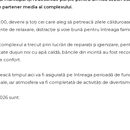
 de partener media al complexului.
2:00, devenii și toți cei care aleg să petreacă zilele călduroa
e de relaxare, distracție și voie bună pentru întreaga famil
mplexul a trecut prin lucrări de reparații și igienizare, pent
te dușuri noi cu apă caldă, băncile din incintă au fost recond
e confort.
reacă timpul aici va fi asigurată pe întreaga perioadă de fun
ale, iar atmosfera va fi completată de activități de divertism
026 sunt: