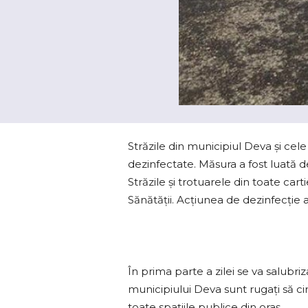
Străzile din municipiul Deva şi cele 
dezinfectate. Măsura a fost luată d
Străzile şi trotuarele din toate car
Sănătăţii. Acţiunea de dezinfecţie a 
În prima parte a zilei se va salubri
municipiului Deva sunt rugaţi să ci
toate spaţiile publice din oraş.