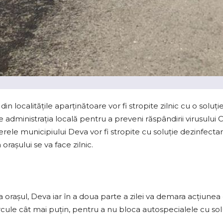
din localităţile aparţinătoare vor fi stropite zilnic cu o solu
e administraţia locală pentru a preveni răspândirii virusului
tierele municipiului Deva vor fi stropite cu soluţie dezinfec
oraşului se va face zilnic.
za oraşul, Deva iar în a doua parte a zilei va demara acţiunea 
rcule cât mai puţin, pentru a nu bloca autospecialele cu solu