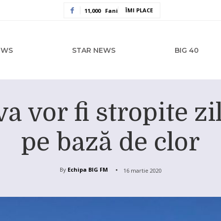
ÎMI PLACE
11,000
Fani
EWS
STAR NEWS
BIG 40
a vor fi stropite zi
pe bază de clor
By
Echipa BIG FM
16 martie 2020