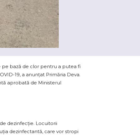
ţie pe bază de clor pentru a putea fi
 COVID-19, a anunţat Primăria Deva.
tantă aprobată de Ministerul
de dezinfecţie. Locuitorii
ţia dezinfectantă, care vor stropi