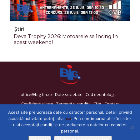
Știri
Deva Trophy 2026: Motoarele se încing în
acest weekend!
office@big-fm.ro
Date societate
Cod deontologic
Confidențialitate
Termeni și condiții
CNA
Contact
Acest site prelucrează date cu caracter personal. Detalii privind
această activitate puteți afla
aici
. Prin continuarea utilizării site-
ului acceptați condițiile de prelucrare a datelor cu caracter
personal.