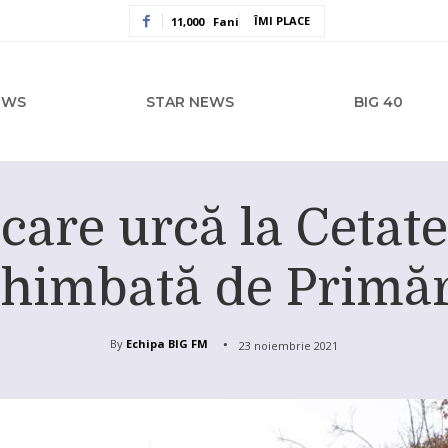
ÎMI PLACE
11,000
Fani
EWS
STAR NEWS
BIG 40
care urcă la Cetate
chimbată de Primăr
By
Echipa BIG FM
23 noiembrie 2021