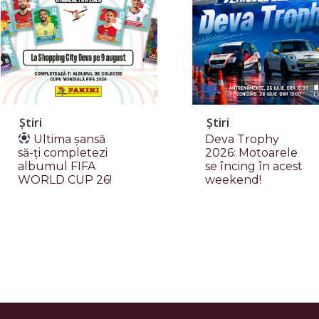
Știri
Știri
Ultima șansă
Deva Trophy
să-ți completezi
2026: Motoarele
albumul FIFA
se încing în acest
WORLD CUP 26!
weekend!