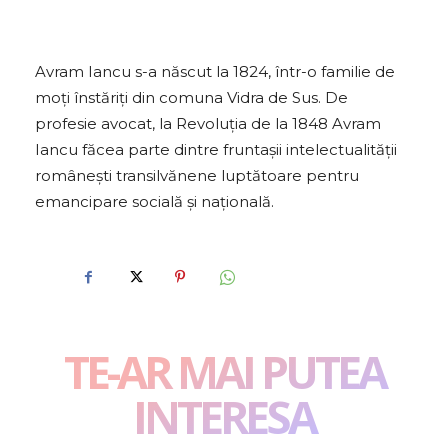
y
e
r
Avram Iancu s-a născut la 1824, într-o familie de
a
moţi înstăriţi din comuna Vidra de Sus. De
u
profesie avocat, la Revoluţia de la 1848 Avram
d
Iancu făcea parte dintre fruntaşii intelectualităţii
i
româneşti transilvănene luptătoare pentru
o
emancipare socială şi naţională.
TE-AR MAI PUTEA
INTERESA