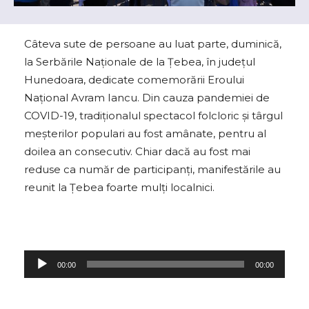
Câteva sute de persoane au luat parte, duminică,
la Serbările Naţionale de la Ţebea, în judeţul
Hunedoara, dedicate comemorării Eroului
Naţional Avram Iancu. Din cauza pandemiei de
COVID-19, tradiţionalul spectacol folcloric şi târgul
meşterilor populari au fost amânate, pentru al
doilea an consecutiv. Chiar dacă au fost mai
reduse ca număr de participanți, manifestările au
reunit la Țebea foarte mulți localnici.
P
00:00
00:00
l
a