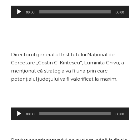
P
00:00
00:00
l
a
y
e
r
Directorul general al Institutului Național de
a
Cercetare „Costin C. Kirițescu”, Luminița Chivu, a
u
menționat că strategia va fi una prin care
d
potențialul județului va fi valorificat la maxim.
i
o
P
00:00
00:00
l
a
y