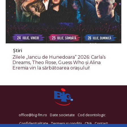
Știri
Zilele „Iancu de Hunedoara” 2026: Carla’s
Dreams, Theo Rose, Guess Who și Alina
Eremia vin la sărbătoarea orașului!
office@big-fm.ro
Date societate
Cod deontologic
Confidențialitate
Termeni și condiții
CNA
Contact