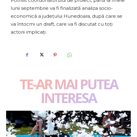
Potrivit coordonatorului de proiect, până la finele
e
lunii septembrie va fi finalizată analiza socio-
r
economică a județului Hunedoara, după care se
a
va întocmi un draft, care va fi discutat cu toți
u
actorii implicați.
d
i
o
TE-AR MAI PUTEA
INTERESA