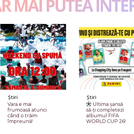
AR MAI PUTEA INTE
Știri
Știri
Vara e mai
Ultima șansă
frumoasă atunci
să-ți completezi
când o trăim
albumul FIFA
împreună!
WORLD CUP 26!