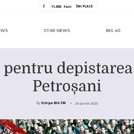
ÎMI PLACE
11,000
Fani
EWS
STAR NEWS
BIG 40
e pentru depistarea
Petroșani
By
Echipa BIG FM
24 aprilie 2020