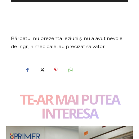
l
a
y
e
r
Bărbatul nu prezenta leziuni şi nu a avut nevoie
a
de îngrijiri medicale, au precizat salvatorii.
u
d
i
o
TE-AR MAI PUTEA
INTERESA