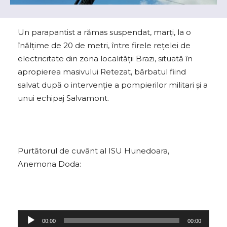
Un parapantist a rămas suspendat, marţi, la o
înălţime de 20 de metri, între firele reţelei de
electricitate din zona localităţii Brazi, situată în
apropierea masivului Retezat, bărbatul fiind
salvat după o intervenţie a pompierilor militari şi a
unui echipaj Salvamont.
Purtătorul de cuvânt al ISU Hunedoara,
Anemona Doda:
P
00:00
00:00